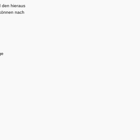
d den hieraus
 können nach
ge