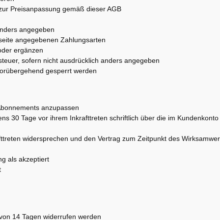
 zur Preisanpassung gemäß dieser AGB
t anders angegeben
bseite angegebenen Zahlungsarten
 oder ergänzen
tzsteuer, sofern nicht ausdrücklich anders angegeben
vorübergehend gesperrt werden
de Abonnements anzupassen
 30 Tage vor ihrem Inkrafttreten schriftlich über die im Kundenkonto 
fttreten widersprechen und den Vertrag zum Zeitpunkt des Wirksamwe
ng als akzeptiert
t
 von 14 Tagen widerrufen werden