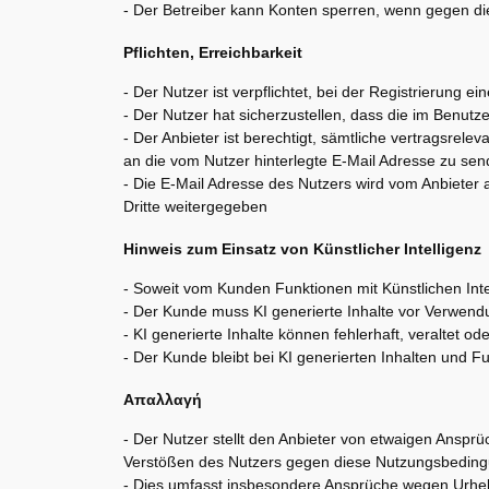
- Der Betreiber kann Konten sperren, wenn gegen d
Pflichten, Erreichbarkeit
- Der Nutzer ist verpflichtet, bei der Registrierung 
- Der Nutzer hat sicherzustellen, dass die im Benutze
- Der Anbieter ist berechtigt, sämtliche vertragsrel
an die vom Nutzer hinterlegte E-Mail Adresse zu se
- Die E-Mail Adresse des Nutzers wird vom Anbieter 
Dritte weitergegeben
Hinweis zum Einsatz von Künstlicher Intelligenz
- Soweit vom Kunden Funktionen mit Künstlichen Intel
- Der Kunde muss KI generierte Inhalte vor Verwend
- KI generierte Inhalte können fehlerhaft, veraltet od
- Der Kunde bleibt bei KI generierten Inhalten und F
Απαλλαγή
- Der Nutzer stellt den Anbieter von etwaigen Ansprü
Verstößen des Nutzers gegen diese Nutzungsbedin
- Dies umfasst insbesondere Ansprüche wegen Urhebe