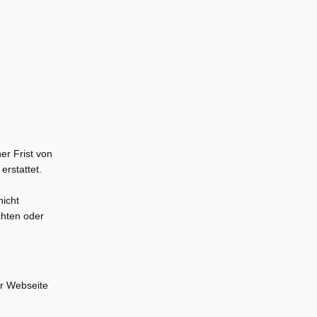
er Frist von
rstattet.
nicht
chten oder
er Webseite