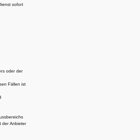
ienst sofort
ers oder der
sen Fällen ist
d
lussbereichs
 der Anbieter