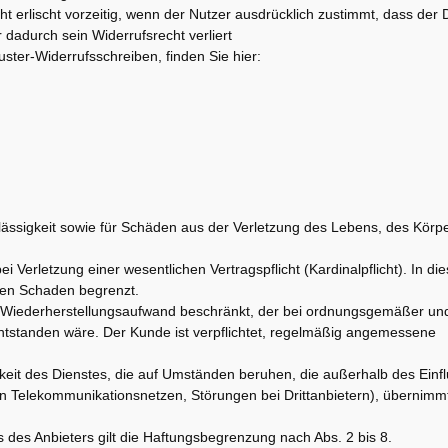
cht erlischt vorzeitig, wenn der Nutzer ausdrücklich zustimmt, dass der D
r dadurch sein Widerrufsrecht verliert
ster-Widerrufsschreiben, finden Sie hier:
rlässigkeit sowie für Schäden aus der Verletzung des Lebens, des Körp
bei Verletzung einer wesentlichen Vertragspflicht (Kardinalpflicht). In die
ren Schaden begrenzt.
hen Wiederherstellungsaufwand beschränkt, der bei ordnungsgemäßer un
standen wäre. Der Kunde ist verpflichtet, regelmäßig angemessene
keit des Dienstes, die auf Umständen beruhen, die außerhalb des Einf
von Telekommunikationsnetzen, Störungen bei Drittanbietern), übernimmt
 des Anbieters gilt die Haftungsbegrenzung nach Abs. 2 bis 8.