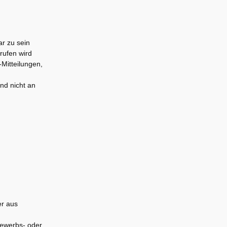
ar zu sein
rufen wird
-Mitteilungen,
nd nicht an
er aus
bewerbs- oder