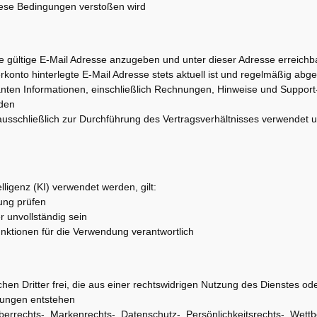
iese Bedingungen verstoßen wird
eine gültige E-Mail Adresse anzugeben und unter dieser Adresse erreichb
rkonto hinterlegte E-Mail Adresse stets aktuell ist und regelmäßig abge
evanten Informationen, einschließlich Rechnungen, Hinweise und Support
nden
ausschließlich zur Durchführung des Vertragsverhältnisses verwendet u
ligenz (KI) verwendet werden, gilt:
ung prüfen
er unvollständig sein
unktionen für die Verwendung verantwortlich
chen Dritter frei, die aus einer rechtswidrigen Nutzung des Dienstes od
gungen entstehen
rrechts-, Markenrechts-, Datenschutz-, Persönlichkeitsrechts-, Wett