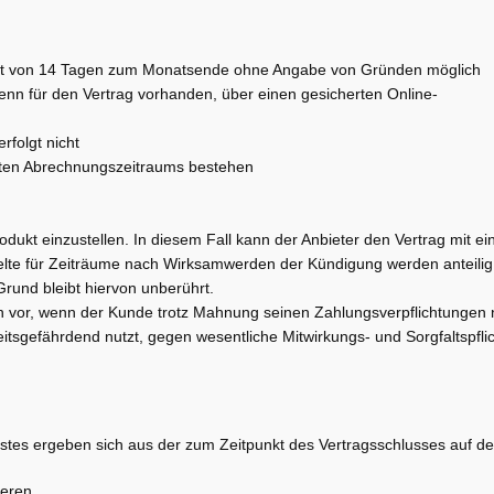
rist von 14 Tagen zum Monatsende ohne Angabe von Gründen möglich
enn für den Vertrag vorhanden, über einen gesicherten Online-
rfolgt nicht
hlten Abrechnungszeitraums bestehen
rodukt einzustellen. In diesem Fall kann der Anbieter den Vertrag mit ein
lte für Zeiträume nach Wirksamwerden der Kündigung werden anteilig e
rund bleibt hiervon unberührt.
nn vor, wenn der Kunde trotz Mahnung seinen Zahlungsverpflichtungen 
tsgefährdend nutzt, gegen wesentliche Mitwirkungs- und Sorgfaltspfli
enstes ergeben sich aus der zum Zeitpunkt des Vertragsschlusses auf d
ieren