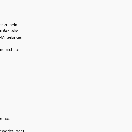
ar zu sein
rufen wird
-Mitteilungen,
nd nicht an
er aus
bewerbs- oder