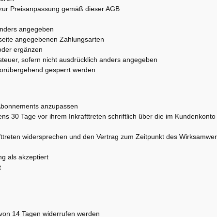
 zur Preisanpassung gemäß dieser AGB
t anders angegeben
bseite angegebenen Zahlungsarten
 oder ergänzen
tzsteuer, sofern nicht ausdrücklich anders angegeben
vorübergehend gesperrt werden
de Abonnements anzupassen
 30 Tage vor ihrem Inkrafttreten schriftlich über die im Kundenkonto 
fttreten widersprechen und den Vertrag zum Zeitpunkt des Wirksamwe
ng als akzeptiert
t
 von 14 Tagen widerrufen werden