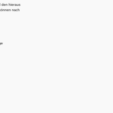
d den hieraus
 können nach
ge