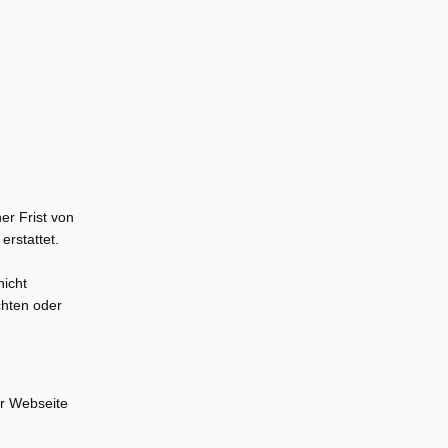
er Frist von
rstattet.
nicht
chten oder
er Webseite