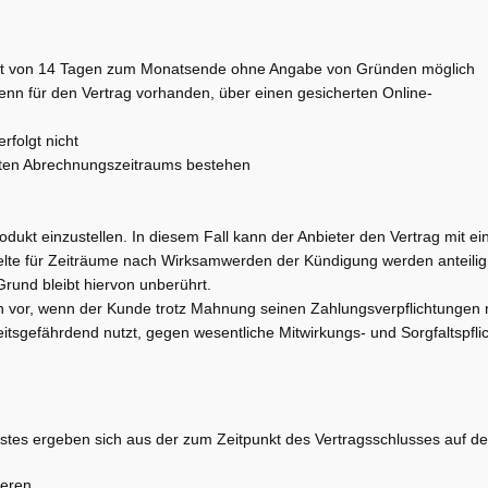
rist von 14 Tagen zum Monatsende ohne Angabe von Gründen möglich
enn für den Vertrag vorhanden, über einen gesicherten Online-
rfolgt nicht
hlten Abrechnungszeitraums bestehen
rodukt einzustellen. In diesem Fall kann der Anbieter den Vertrag mit ein
lte für Zeiträume nach Wirksamwerden der Kündigung werden anteilig e
rund bleibt hiervon unberührt.
nn vor, wenn der Kunde trotz Mahnung seinen Zahlungsverpflichtungen 
tsgefährdend nutzt, gegen wesentliche Mitwirkungs- und Sorgfaltspfli
enstes ergeben sich aus der zum Zeitpunkt des Vertragsschlusses auf d
ieren