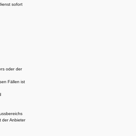
ienst sofort
ers oder der
sen Fällen ist
d
lussbereichs
 der Anbieter