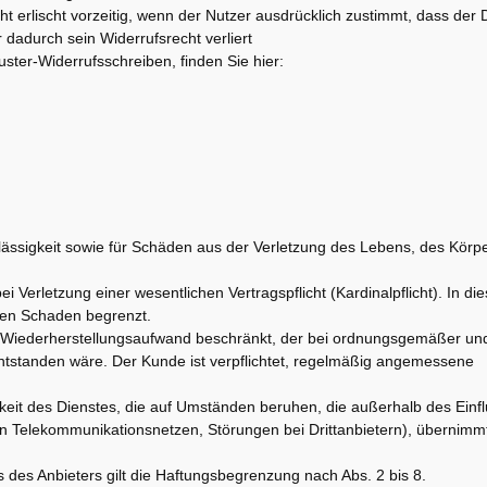
cht erlischt vorzeitig, wenn der Nutzer ausdrücklich zustimmt, dass der D
r dadurch sein Widerrufsrecht verliert
ster-Widerrufsschreiben, finden Sie hier:
rlässigkeit sowie für Schäden aus der Verletzung des Lebens, des Körp
bei Verletzung einer wesentlichen Vertragspflicht (Kardinalpflicht). In die
ren Schaden begrenzt.
hen Wiederherstellungsaufwand beschränkt, der bei ordnungsgemäßer un
standen wäre. Der Kunde ist verpflichtet, regelmäßig angemessene
keit des Dienstes, die auf Umständen beruhen, die außerhalb des Einf
von Telekommunikationsnetzen, Störungen bei Drittanbietern), übernimmt
 des Anbieters gilt die Haftungsbegrenzung nach Abs. 2 bis 8.