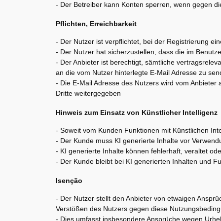
- Der Betreiber kann Konten sperren, wenn gegen d
Pflichten, Erreichbarkeit
- Der Nutzer ist verpflichtet, bei der Registrierung 
- Der Nutzer hat sicherzustellen, dass die im Benutze
- Der Anbieter ist berechtigt, sämtliche vertragsrel
an die vom Nutzer hinterlegte E-Mail Adresse zu se
- Die E-Mail Adresse des Nutzers wird vom Anbieter 
Dritte weitergegeben
Hinweis zum Einsatz von Künstlicher Intelligenz
- Soweit vom Kunden Funktionen mit Künstlichen Intel
- Der Kunde muss KI generierte Inhalte vor Verwend
- KI generierte Inhalte können fehlerhaft, veraltet od
- Der Kunde bleibt bei KI generierten Inhalten und F
Isenção
- Der Nutzer stellt den Anbieter von etwaigen Ansprü
Verstößen des Nutzers gegen diese Nutzungsbedin
- Dies umfasst insbesondere Ansprüche wegen Urhebe