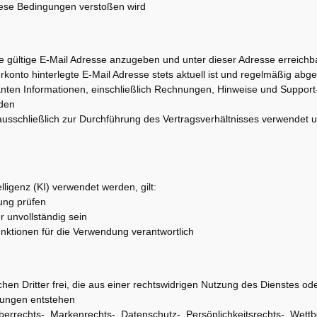
iese Bedingungen verstoßen wird
eine gültige E-Mail Adresse anzugeben und unter dieser Adresse erreichb
rkonto hinterlegte E-Mail Adresse stets aktuell ist und regelmäßig abge
evanten Informationen, einschließlich Rechnungen, Hinweise und Support
nden
ausschließlich zur Durchführung des Vertragsverhältnisses verwendet u
ligenz (KI) verwendet werden, gilt:
ung prüfen
er unvollständig sein
unktionen für die Verwendung verantwortlich
chen Dritter frei, die aus einer rechtswidrigen Nutzung des Dienstes od
gungen entstehen
rrechts-, Markenrechts-, Datenschutz-, Persönlichkeitsrechts-, Wett