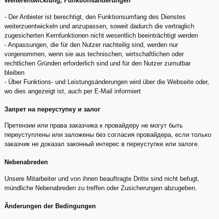
Weiterentwicklung, Funktionsänderungen
- Der Anbieter ist berechtigt, den Funktionsumfang des Dienstes
weiterzuentwickeln und anzupassen, soweit dadurch die vertraglich
zugesicherten Kernfunktionen nicht wesentlich beeinträchtigt werden
- Anpassungen, die für den Nutzer nachteilig sind, werden nur
vorgenommen, wenn sie aus technischen, wirtschaftlichen oder
rechtlichen Gründen erforderlich sind und für den Nutzer zumutbar
bleiben
- Über Funktions- und Leistungsänderungen wird über die Webseite oder,
wo dies angezeigt ist, auch per E-Mail informiert
Запрет на переуступку и залог
Претензии или права заказчика к провайдеру не могут быть
переуступлены или заложены без согласия провайдера, если только
заказчик не доказал законный интерес в переуступке или залоге.
Nebenabreden
Unsere Mitarbeiter und von ihnen beauftragte Dritte sind nicht befugt,
mündliche Nebenabreden zu treffen oder Zusicherungen abzugeben.
Änderungen der Bedingungen