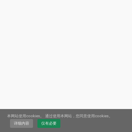
本网站使用cookies。
通过使用本网站，您同意使用cookies。
© 2026
Webstream.eu
•
版本说明
•
数据保护
/
饼干
•
使用条款
德国
•
英语
•
西班牙
•
自动的
详细内容
仅有必要