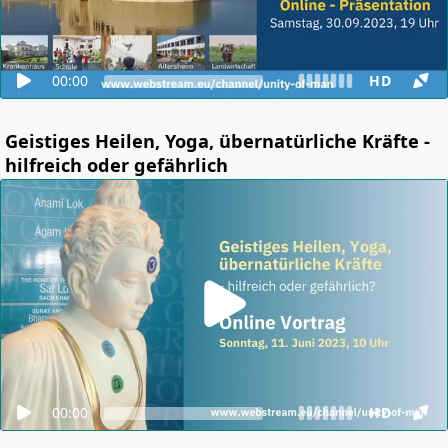
00:00
HD
Geistiges Heilen, Yoga, übernatürliche Kräfte -
hilfreich oder gefährlich
00:00
HD