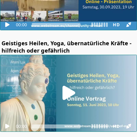
00:00
HD
Geistiges Heilen, Yoga, übernatürliche Kräfte -
hilfreich oder gefährlich
00:00
HD