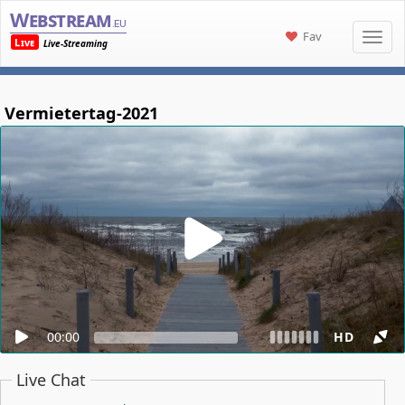
Webstream
.eu
Fav
Live
Live-Streaming
Vermietertag-2021
00:00
HD
Live Chat