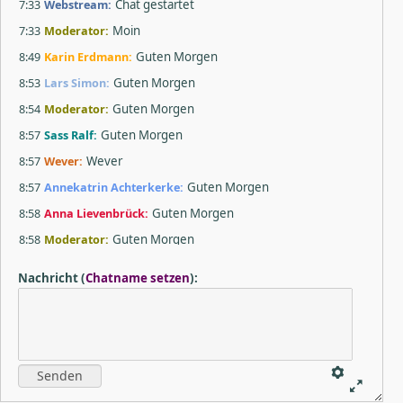
7:33
Webstream:
Chat gestartet
7:33
Moderator:
Moin
8:49
Karin Erdmann:
Guten Morgen
8:53
Lars Simon:
Guten Morgen
8:54
Moderator:
Guten Morgen
8:57
Sass Ralf:
Guten Morgen
8:57
Wever:
Wever
8:57
Annekatrin Achterkerke:
Guten Morgen
8:58
Anna Lievenbrück:
Guten Morgen
8:58
Moderator:
Guten Morgen
8:59
Marion Watzke:
Guten Morgen
Nachricht
(
Chatname setzen
)
:
9:00
Nina Bonge:
Moin
9:01
Walter Dittmann:
Guten Morgen
9:01
Technik:
Guten morgen an die Teilnehmer, alle die jetzt
noch kein Video sehen und hören, bitte einmal den Browser
aktualisieren. Wir starten in 2 Minuten