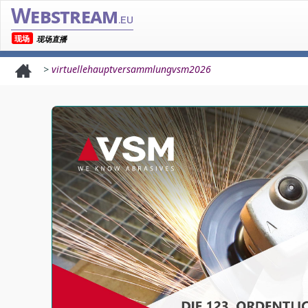
Webstream
.eu
现场
现场直播
>
virtuellehauptversammlungvsm2026