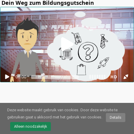
Dein Weg zum Bildungsgutschein
00:00
HD
Deze website maakt gebruik van cookies.
Door deze website te
gebruiken gaat u akkoord met het gebruik van cookies.
Details
© 2026
Webstream.eu
•
Afdruk
•
Gegevensbescherming
/
Cookies
•
Gebruiksvoorwaarden
Alleen noodzakelijk
Duits
•
Engels
•
Spaans
•
Automatisch