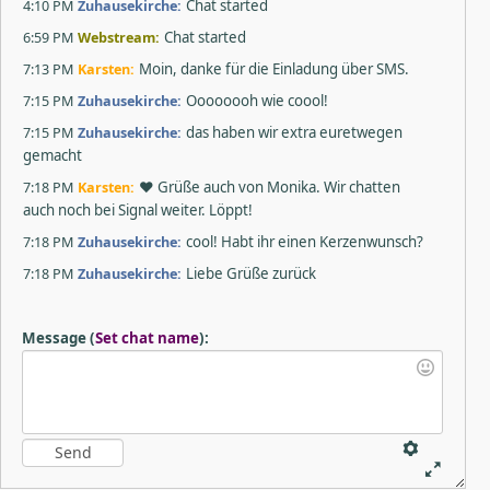
4:10 PM
Zuhausekirche:
Chat started
6:59 PM
Webstream:
Chat started
7:13 PM
Karsten:
Moin, danke für die Einladung über SMS.
7:15 PM
Zuhausekirche:
Oooooooh wie coool!
7:15 PM
Zuhausekirche:
das haben wir extra euretwegen
gemacht
7:18 PM
Karsten:
❤️ Grüße auch von Monika. Wir chatten
auch noch bei Signal weiter. Löppt!
7:18 PM
Zuhausekirche:
cool! Habt ihr einen Kerzenwunsch?
7:18 PM
Zuhausekirche:
Liebe Grüße zurück
7:21 PM
Karsten:
Ja! Einfach so eine Allinone Kerze für alle
und alles!
Message
(
Set chat name
)
:
7:22 PM
Zuhausekirche: