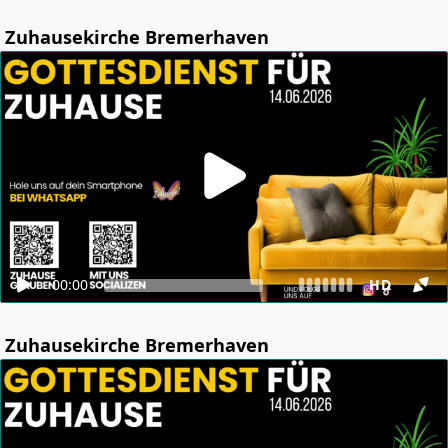
Zuhausekirche Bremerhaven
00:00
HD
Zuhausekirche Bremerhaven
7:27 PM
Karsten:
Also der Livechat mit Video hier bei
webstream funktioniert echt toll