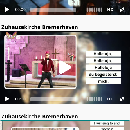
00:00
HD
Zuhausekirche Bremerhaven
00:00
HD
Zuhausekirche Bremerhaven