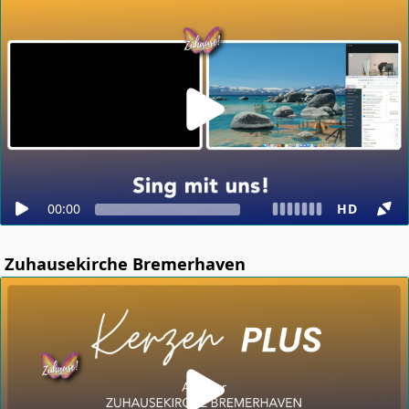
00:00
HD
Zuhausekirche Bremerhaven