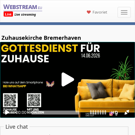
Webstream
.eu
Favoriet
Live
Live streaming
Zuhausekirche Bremerhaven
00:00
HD
Live chat