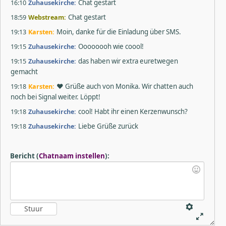
16:10
Zuhausekirche:
Chat gestart
18:59
Webstream:
Chat gestart
19:13
Karsten:
Moin, danke für die Einladung über SMS.
19:15
Zuhausekirche:
Oooooooh wie coool!
19:15
Zuhausekirche:
das haben wir extra euretwegen
gemacht
19:18
Karsten:
❤️ Grüße auch von Monika. Wir chatten auch
noch bei Signal weiter. Löppt!
19:18
Zuhausekirche:
cool! Habt ihr einen Kerzenwunsch?
19:18
Zuhausekirche:
Liebe Grüße zurück
19:21
Karsten:
Ja! Einfach so eine Allinone Kerze für alle und
alles!
Bericht
(
Chatnaam instellen
)
:
19:22
Zuhausekirche: