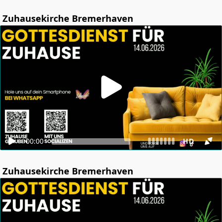
Zuhausekirche Bremerhaven
00:00
HD
Zuhausekirche Bremerhaven
19:27
Karsten:
Also der Livechat mit Video hier bei
webstream funktioniert echt toll