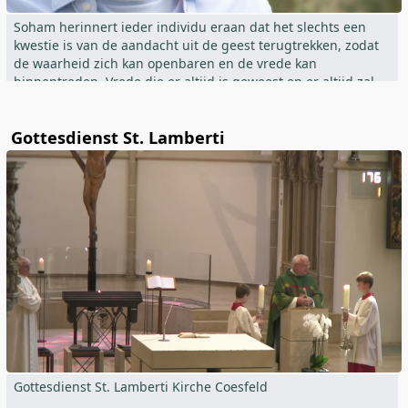
Soham herinnert ieder individu eraan dat het slechts een
kwestie is van de aandacht uit de geest terugtrekken, zodat
de waarheid zich kan openbaren en de vrede kan
binnentreden. Vrede die er altijd is geweest en er altijd zal
zijn, ongeacht de omstandigheden van het leven.
Gottesdienst St. Lamberti
Hoe dit moeiteloos kan, toont Soham op ongecompliceerde
wijze in Satsang.
Verdere informatie:
www.soham.one
Gottesdienst St. Lamberti Kirche Coesfeld