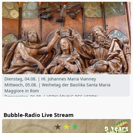
Dienstag, 04.08. | Hl. Johannes Maria Vianney
Mittwoch, 05.08. | Weihetag der Basilika Santa Maria
Maggiore in Rom
Donnerstag, 06.08. | VERKLÄRUNG DES HERRN
Freitag, 07.08. | Hl. Xystus II. und Gefährten, Hl. Kajetan
Samstag, 08.08. | Hl. Dominikus
Bubble-Radio Live Stream
Actuele informatie vindt u in het parochieblad
der Pfarrei St. Vitus Offenstetten,
Expositur St. Michael Sallingberg,