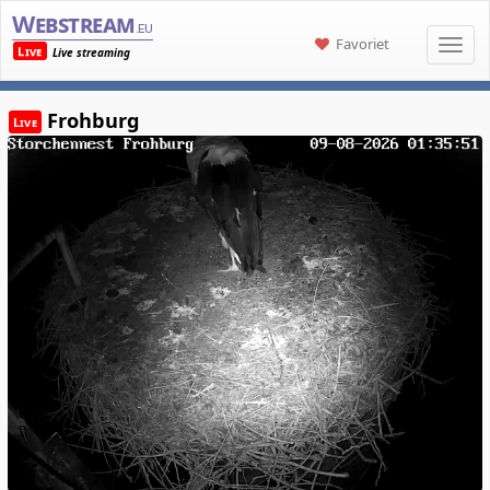
Webstream
.eu
Favoriet
Live
Live streaming
Frohburg
Live