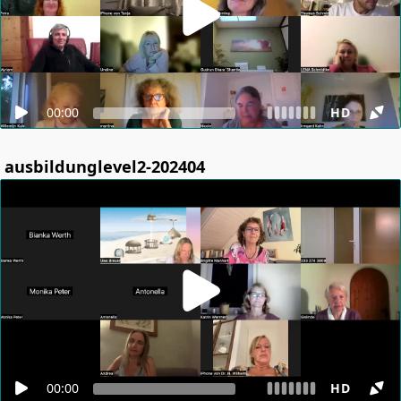
00:00
HD
ausbildunglevel2-202404
00:00
HD