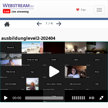
Webstream
.eu
Fav
Live
Live streaming
1 / 4
ausbildunglevel2-202404
00:00
HD