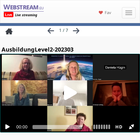
Webstream
.eu
Fav
Live
Live streaming
1 / 7
AusbildungLevel2-202303
00:00
HD