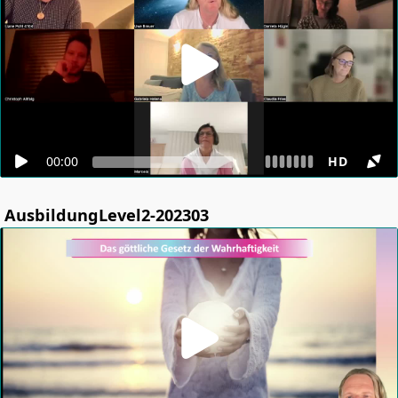
00:00
HD
AusbildungLevel2-202303