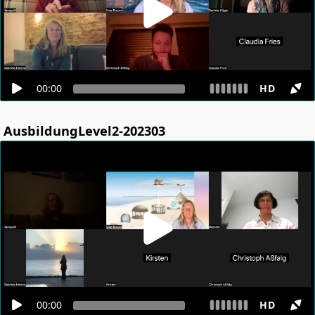
00:00
HD
AusbildungLevel2-202303
00:00
HD