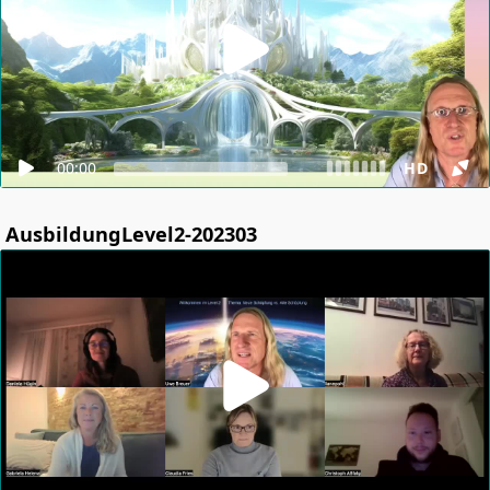
00:00
HD
AusbildungLevel2-202303