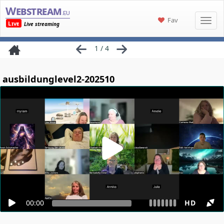
Webstream
.eu
Fav
Live
Live streaming
1 / 4
ausbildunglevel2-202510
00:00
HD