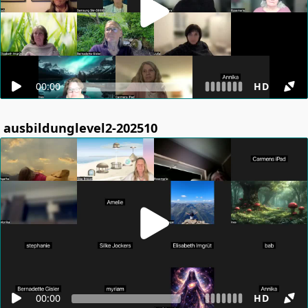
00:00
HD
ausbildunglevel2-202510
00:00
HD