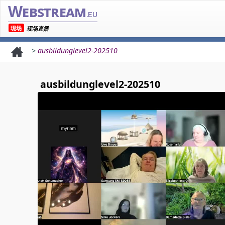
Webstream
.eu
现场
现场直播
>
ausbildunglevel2-202510
ausbildunglevel2-202510