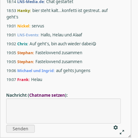
18:14
LNS-Media.de:
Chat gestartet
18:53
Hanky:
bier steht kalt...konfetti ist gestreut. auf
geht's
19:01
Nickel:
servus
19:01
LNS-Events:
Hallo, Helau und Alaaf
19:02
Chris:
Auf geht's, bin auch wieder dabei😋
19:05
Stephan:
Fastelovvend zusammen
19:05
Stephan:
Fastelovvend zusammen
19:06
Michael und Ingrid:
auf gehts Jungens
19:07
Frank:
Helau
19:08
Chris:
Party hard
Nachricht
(
Chatname setzen
)
:
19:09
Krücken:
Helau
19:09
Olli und Tanja:
Helau und a*****
19:09
Hanky:
halt pohl
19:10
LNS-Events:
Gleich gibt es auch ein Bild.....
Spannung..... Konfetti...