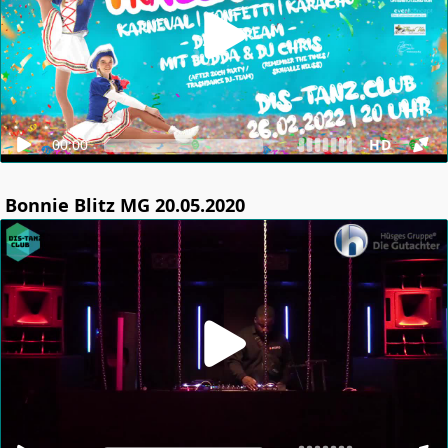
19:21
Caro:
Helau!
19:26
Chris:
Ist der Quaddel auch hier?
19:28
Buddafuppes:
Moinsen
19:29
Captain Hook:
moin
19:29
Hanky:
helau aus krefeld🎉
00:00
HD
19:29
TrashRex:
habt ihr bock? 😜
19:31
Hanky:
bock vom feinsten
Bonnie Blitz MG 20.05.2020
19:32
Schnucki:
🥳🥳🥳
19:33
Buddafuppes:
Schnucki… 😍🥰😘
19:34
Schnucki:
😘😘😘
19:34
Chris:
Frag mal nach, ob die 2 Vögel in den Pastell
Anzugen meine Freunde für heute Abend sein wollen?😂
19:38
Schleppinho13:
nach 0:2 ein Punkt…..
19:42
Buddafuppes:
schleppinho.. so isset.. wenn wir dabei
gewesen wāren, hātten wir gewonnen 😂
19:42
MalleRalle:
Captain/Cola läuft😝