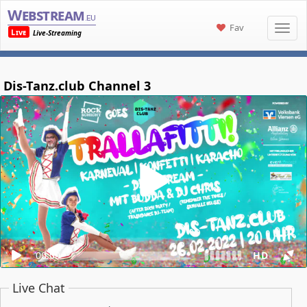
Webstream
.eu
Fav
Live
Live-Streaming
Dis-Tanz.club Channel 3
00:00
HD
Live Chat