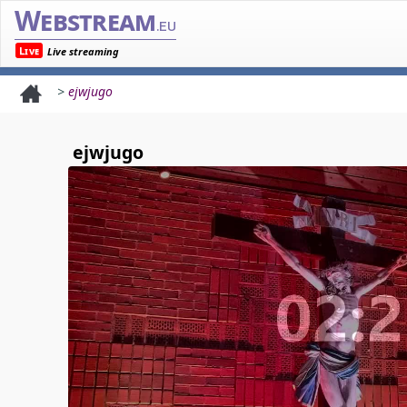
Webstream
.eu
Live
Live streaming
>
ejwjugo
ejwjugo