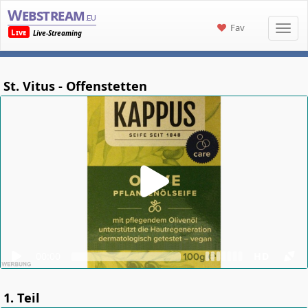
Webstream
.eu
Fav
Live
Live-Streaming
St. Vitus - Offenstetten
00:00
HD
1. Teil