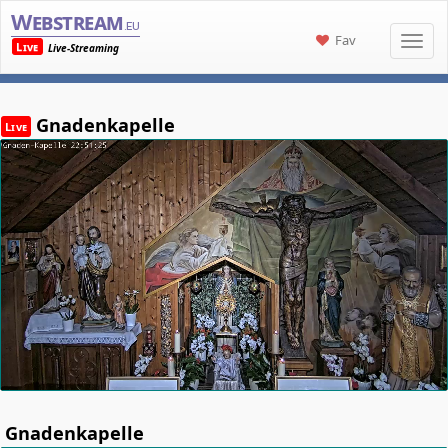
Webstream
.eu
Fav
Live
Live-Streaming
Gnadenkapelle
Live
Gnadenkapelle