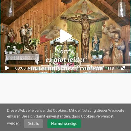
00:00
HD
Diese Webseite verwendet Cookies.
Mit der Nutzung dieser Webseite
erklären Sie sich damit einverstanden, dass Cookies verwendet
© 2026
Webstream.eu
•
Impressum
•
Datenschutz
/
Cookies
•
Nutzungsbedingungen
werden.
Details
Nur notwendige
Deutsch
•
Englisch
•
Spanisch
•
Automatisch