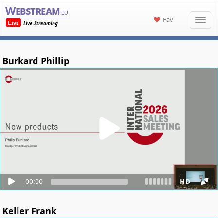
Webstream
.eu
Fav
Live
Live-Streaming
Burkard Phillip
00:00
HD
Keller Frank