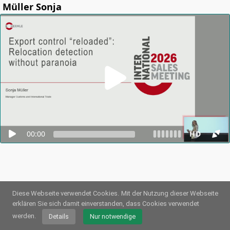
Müller Sonja
00:00
HD
Diese Webseite verwendet Cookies.
Mit der Nutzung dieser Webseite
erklären Sie sich damit einverstanden, dass Cookies verwendet
© 2026
Webstream.eu
•
Impressum
•
Datenschutz
/
Cookies
•
Nutzungsbedingungen
werden.
Details
Nur notwendige
Deutsch
•
Englisch
•
Spanisch
•
Automatisch