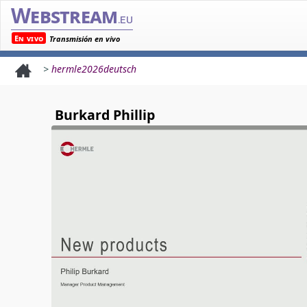
Webstream
.eu
En vivo
Transmisión en vivo
>
hermle2026deutsch
Burkard Phillip