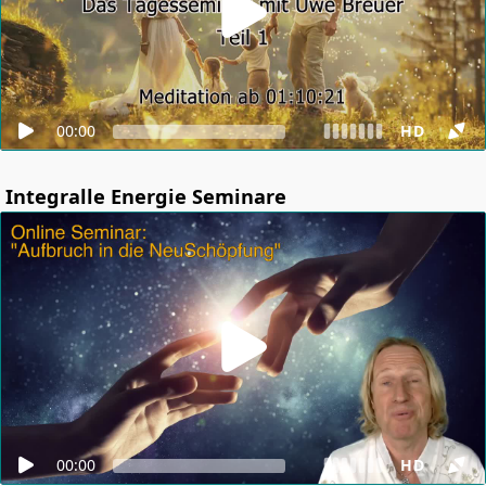
00:00
HD
Integralle Energie Seminare
00:00
HD