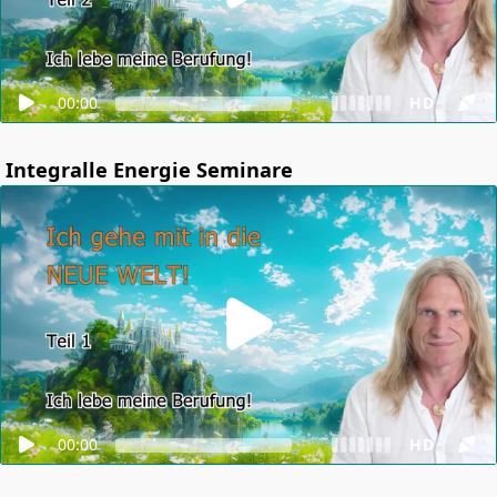
00:00
HD
Integralle Energie Seminare
00:00
HD