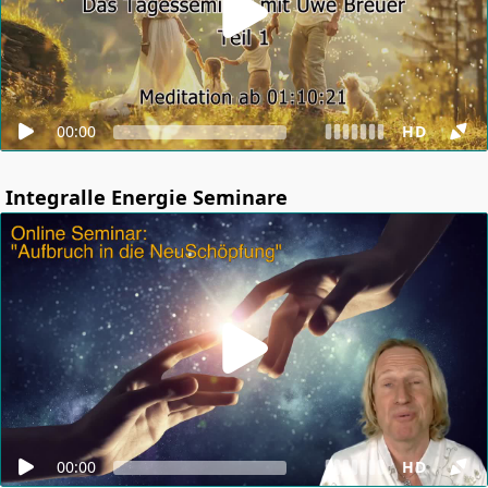
00:00
HD
Integralle Energie Seminare
00:00
HD