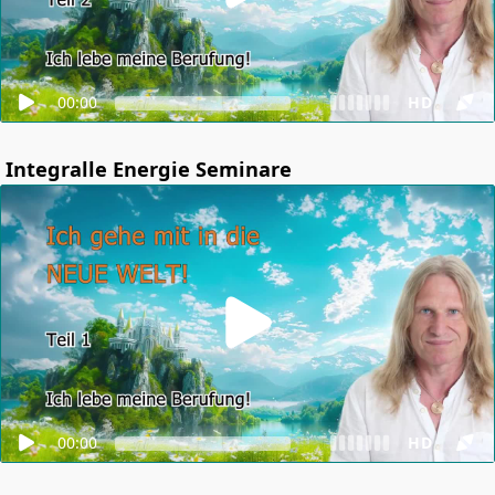
00:00
HD
Integralle Energie Seminare
00:00
HD