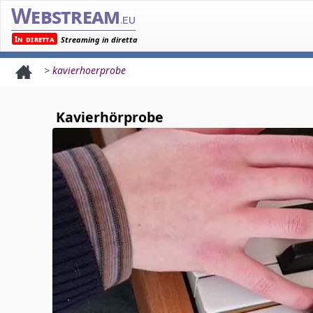
Webstream
.eu
In diretta
Streaming in diretta
>
kavierhoerprobe
Kavierhörprobe