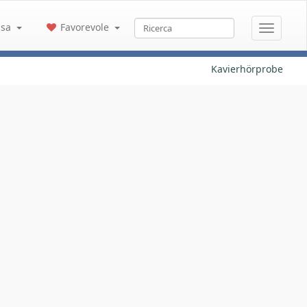
sa
Favorevole
Kavierhörprobe