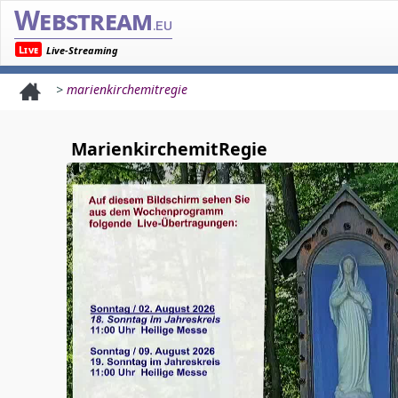
Webstream
.eu
Live
Live-Streaming
>
marienkirchemitregie
MarienkirchemitRegie