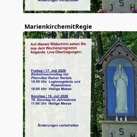
MarienkirchemitRegie