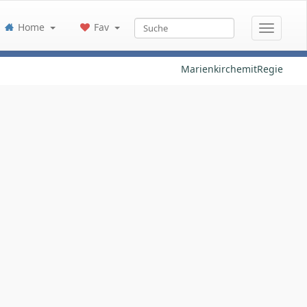
Home
Fav
MarienkirchemitRegie