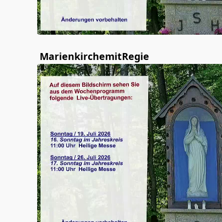
MarienkirchemitRegie