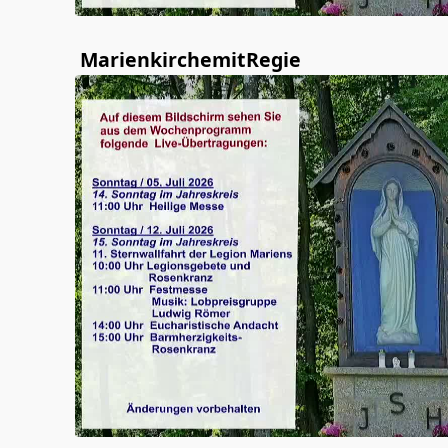
MarienkirchemitRegie