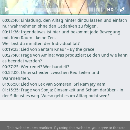
00:00
HD
00:02:40: Einladung, den Alltag hinter dir zu lassen und einfach
nur wahrnehmen ohne den Gedanken zu folgen.
00:11:36: Irgendetwas ist hier und bekommt jede Bewegung
mit. Kein Raum - keine Zeit.
Wer bist du inmitten der Individualität?
00:19:23: Lied von Santam Knaur - By the grace
00:27:40: Frage von Amina: Was produziert Leiden und wie kann
es beendet werden?
00:37:25: Wer redet? Wer handelt?
00:52:00: Unterscheiden zwischen Beurteilen und
Wahrnehmen.
01:06:50: Lied von Lex van Someren: Sri Ram Jay Ram
01:15:35: Frage von Sonja: Einsamkeit und Scham darüber - in
der Stlle ist es weg. Wieso geht es im Alltag nicht weg?
This website uses cookies.
By using this website, you agree to the use