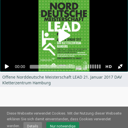
00:00
HD
Offene Norddeutsche Meisterschaft LEAD 21. Januar 2017 DAV
Kletterzentrum Hamburg
Diese Webseite verwendet Cookies.
Mit der Nutzung dieser Webseite
erklären Sie sich damit einverstanden, dass Cookies verwendet
© 2026
Webstream.eu
•
Impressum
•
Datenschutz
/
Cookies
•
Nutzungsbedingungen
werden.
Details
Nur notwendige