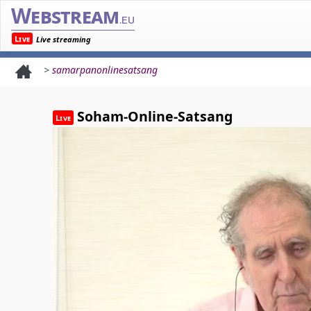
Webstream
.eu
Live
Live streaming
>
samarpanonlinesatsang
Soham-Online-Satsang
Live